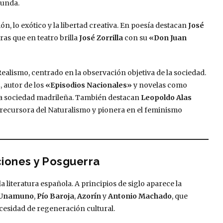
gunda.
n, lo exótico y la libertad creativa. En poesía destacan
José
ras que en teatro brilla
José Zorrilla
con su
«Don Juan
ealismo, centrado en la observación objetiva de la sociedad.
s
, autor de los
«Episodios Nacionales»
y novelas como
la sociedad madrileña. También destacan
Leopoldo Alas
precursora del Naturalismo y pionera en el feminismo
ciones y Posguerra
a literatura española. A principios de siglo aparece la
 Unamuno
,
Pío Baroja
,
Azorín
y
Antonio Machado
, que
cesidad de regeneración cultural.