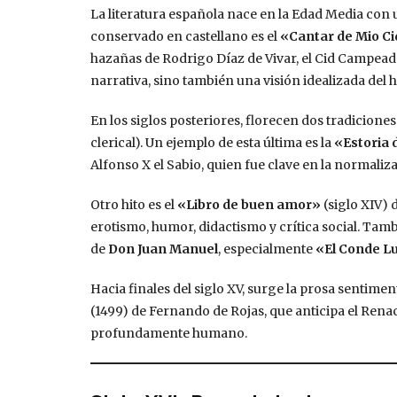
La literatura española nace en la Edad Media con u
conservado en castellano es el
«Cantar de Mio C
hazañas de Rodrigo Díaz de Vivar, el Cid Campeador.
narrativa, sino también una visión idealizada del 
En los siglos posteriores, florecen dos tradiciones p
clerical). Un ejemplo de esta última es la
«Estoria
Alfonso X el Sabio, quien fue clave en la normaliz
Otro hito es el
«Libro de buen amor»
(siglo XIV) 
erotismo, humor, didactismo y crítica social. Tamb
de
Don Juan Manuel
, especialmente
«El Conde L
Hacia finales del siglo XV, surge la prosa sentime
(1499) de Fernando de Rojas, que anticipa el Rena
profundamente humano.