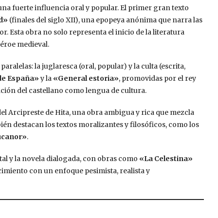
na fuerte influencia oral y popular. El primer gran texto
id»
(finales del siglo XII), una epopeya anónima que narra las
 Esta obra no solo representa el inicio de la literatura
héroe medieval.
aralelas: la juglaresca (oral, popular) y la culta (escrita,
 de España»
y la
«General estoria»
, promovidas por el rey
ación del castellano como lengua de cultura.
del Arcipreste de Hita, una obra ambigua y rica que mezcla
ién destacan los textos moralizantes y filosóficos, como los
ucanor»
.
ntal y la novela dialogada, con obras como
«La Celestina»
cimiento con un enfoque pesimista, realista y