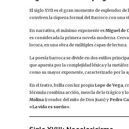
El siglo XVII es el gran momento de esplendor de 
conviven la riqueza formal del Barroco con una v
En narrativa, el máximo exponente es
Miguel de 
es considerada la primera novela moderna. Cervante
locura, en una obra de múltiples capas de lectura.
La poesía barroca se divide en dos estilos principa
que apuesta por la complejidad léxica y la metáfor
como su mayor exponente, caracterizado por la agu
En el teatro, brilla con luz propia
Lope de Vega
, c
fórmula combina acción, mezcla de lo trágico y lo 
Molina
(creador del mito de Don Juan) y
Pedro Ca
«La vida es sueño»
.