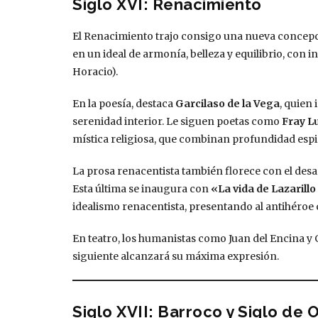
Siglo XVI: Renacimiento
El Renacimiento trajo consigo una nueva concepció
en un ideal de armonía, belleza y equilibrio, con in
Horacio).
En la poesía, destaca
Garcilaso de la Vega
, quien 
serenidad interior. Le siguen poetas como
Fray L
mística religiosa, que combinan profundidad espi
La prosa renacentista también florece con el desarr
Esta última se inaugura con
«La vida de Lazarill
idealismo renacentista, presentando al antihéroe
En teatro, los humanistas como Juan del Encina y G
siguiente alcanzará su máxima expresión.
Siglo XVII: Barroco y Siglo de 