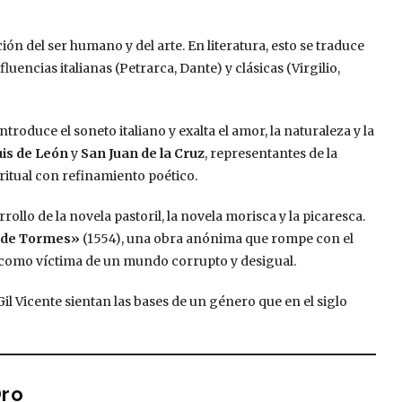
n del ser humano y del arte. En literatura, esto se traduce
fluencias italianas (Petrarca, Dante) y clásicas (Virgilio,
introduce el soneto italiano y exalta el amor, la naturaleza y la
uis de León
y
San Juan de la Cruz
, representantes de la
ritual con refinamiento poético.
ollo de la novela pastoril, la novela morisca y la picaresca.
o de Tormes»
(1554), una obra anónima que rompe con el
 como víctima de un mundo corrupto y desigual.
il Vicente sientan las bases de un género que en el siglo
Oro