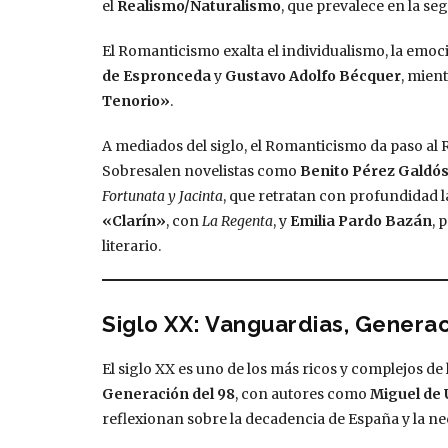
el
Realismo/Naturalismo
, que prevalece en la se
El Romanticismo exalta el individualismo, la emoció
de Espronceda
y
Gustavo Adolfo Bécquer
, mient
Tenorio»
.
A mediados del siglo, el Romanticismo da paso al R
Sobresalen novelistas como
Benito Pérez Galdó
Fortunata y Jacinta
, que retratan con profundidad 
«Clarín»
, con
La Regenta
, y
Emilia Pardo Bazán
, 
literario.
Siglo XX: Vanguardias, Genera
El siglo XX es uno de los más ricos y complejos de l
Generación del 98
, con autores como
Miguel de
reflexionan sobre la decadencia de España y la ne