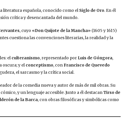
la literatura española, conocido como el
Siglo de Oro
. En él
isión crítica y desencantada del mundo.
Cervantes
, cuyo
«Don Quijote de la Mancha»
(1605 y 1615)
s cuestiona las convenciones literarias, la realidad y la
les: el
culteranismo
, representado por
Luis de Góngora
,
a oscura; y el
conceptismo
, con
Francisco de Quevedo
deza, el sarcasmo y la crítica social.
reador de la comedia nueva y autor de más de mil obras. Su
cómico, y un lenguaje accesible. Junto a él destacan
Tirso de
lderón de la Barca
, con obras filosóficas y simbólicas como