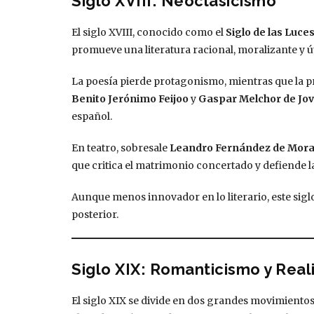
Siglo XVIII: Neoclasicismo
El siglo XVIII, conocido como el
Siglo de las Luce
promueve una literatura racional, moralizante y úti
La poesía pierde protagonismo, mientras que la p
Benito Jerónimo Feijoo
y
Gaspar Melchor de Jov
español.
En teatro, sobresale
Leandro Fernández de Mora
que critica el matrimonio concertado y defiende la
Aunque menos innovador en lo literario, este siglo
posterior.
Siglo XIX: Romanticismo y Rea
El siglo XIX se divide en dos grandes movimientos